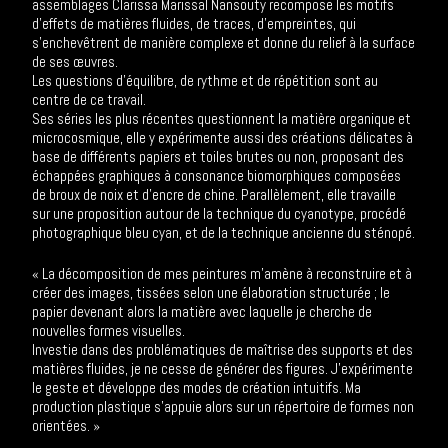
assemblages Clarissa Marissal Nansouty recompose les motifs
d’effets de matières fluides, de traces, d’empreintes, qui
s’enchevêtrent de manière complexe et donne du relief à la surface
de ses œuvres.
Les questions d’équilibre, de rythme et de répétition sont au
centre de ce travail.
Ses séries les plus récentes questionnent la matière organique et
microcosmique, elle y expérimente aussi des créations délicates à
base de différents papiers et toiles brutes ou non, proposant des
échappées graphiques à consonance biomorphiques composées
de broux de noix et d’encre de chine. Parallèlement, elle travaille
sur une proposition autour de la technique du cyanotype, procédé
photographique bleu cyan, et de la technique ancienne du sténopé.
« La décomposition de mes peintures m’amène à reconstruire et à
créer des images, tissées selon une élaboration structurée ; le
papier devenant alors la matière avec laquelle je cherche de
nouvelles formes visuelles.
Investie dans des problématiques de maîtrise des supports et des
matières fluides, je ne cesse de générer des figures. J’expérimente
le geste et développe des modes de création intuitifs. Ma
production plastique s’appuie alors sur un répertoire de formes non
orientées. »